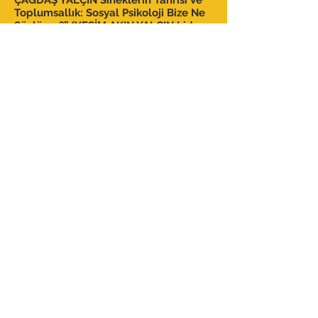
ÇAĞDAŞ YALÇIN Sineklerin Tanrısı Ve
Toplumsallık: Sosyal Psikoloji Bize Ne
Söylüyor?”/YEŞİM AKIN YALÇIN Lider
ve Anne/CEMAL DİNDAR Liderin
Aynasında Kitle Olmak/AKSU BORA