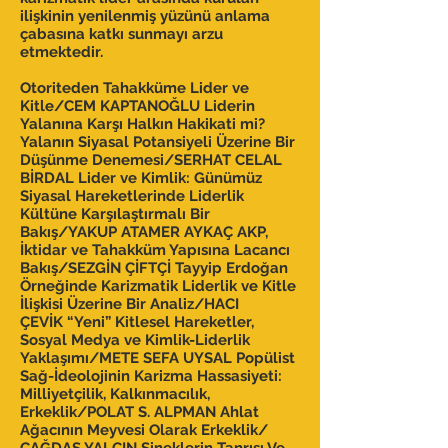
ilişkinin yenilenmiş yüzünü anlama
çabasına katkı sunmayı arzu
etmektedir.
Otoriteden Tahakküme Lider ve
Kitle/CEM KAPTANOĞLU Liderin
Yalanına Karşı Halkın Hakikati mi?
Yalanın Siyasal Potansiyeli Üzerine Bir
Düşünme Denemesi/SERHAT CELAL
BİRDAL Lider ve Kimlik: Günümüz
Siyasal Hareketlerinde Liderlik
Kültüne Karşılaştırmalı Bir
Bakış/YAKUP ATAMER AYKAÇ AKP,
İktidar ve Tahakküm Yapısına Lacancı
Bakış/SEZGİN ÇİFTÇİ Tayyip Erdoğan
Örneğinde Karizmatik Liderlik ve Kitle
İlişkisi Üzerine Bir Analiz/HACI
ÇEVİK “Yeni” Kitlesel Hareketler,
Sosyal Medya ve Kimlik-Liderlik
Yaklaşımı/METE SEFA UYSAL Popülist
Sağ-İdeolojinin Karizma Hassasiyeti:
Milliyetçilik, Kalkınmacılık,
Erkeklik/POLAT S. ALPMAN Ahlat
Ağacının Meyvesi Olarak Erkeklik/