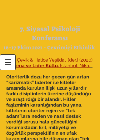
7. Siyasal Psikoloji
Konferansı
16-17 Ekim 2021 - Çevrimiçi Etkinlik
Hacı Çevik & Hatice Yeşildal. (der.) (2020).
Karizma ve Lider Kültü.
İstanbul: Nika.
Otoriterlik dozu her geçen gün artan
“karizmatik” liderler ile kitleler
arasında kurulan ilişki uzun yıllardır
farklı disiplinlerin üzerine düşündüğü
ve araştırdığı bir alandır. Hitler
faşizminin karanlığından bu yana,
kitlelerin otoriter rejim ve “tek
adam”lara neden ve nasıl destek
verdiği sorusu hala güncelliğini
korumaktadır. Eril, milliyetçi ve
özgürlük perspektifinin en ufak
kazanımlarına bile düşman olan “tek