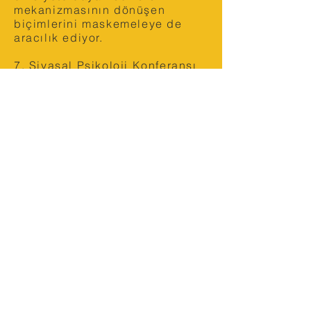
mekanizmasının dönüşen
biçimlerini maskemeleye de
aracılık ediyor.
7. Siyasal Psikoloji Konferansı
için tema olarak Maskenin
Ardında’ya karar kıldık, sizleri
maskeyi ve ardında kalanları
tartışmaya bekliyoruz. İçinde
bulunduğumuz salgın
koşullarının bireyin ve toplumun
ruh sağlığı başta olmak üzere
yaşamın her alanında yarattığı
etkiyi, dönüşümü ve kırılmaları
maskeye atıfla, maskenin
ışığında konuşmayı umut
ediyoruz. Üstelik bu davet
maskenin ardında kalanlarla
birlikte maskenin geçmişini ve
geleceğini de içeriyor.
Maskelerin çıkarıldığı bir
dünyaya dair bekleyişimiz,